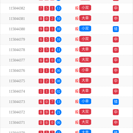
小双
115044382
7
5
1
13
殺
中
大单
115044381
8
0
2
10
殺
中
小双
115044380
9
0
1
10
殺
错
小双
115044379
6
5
5
16
殺
中
大单
115044378
2
5
4
11
殺
中
大双
115044377
6
4
0
10
殺
中
小单
115044376
1
1
4
06
殺
中
大单
115044375
1
2
5
08
殺
中
大单
115044374
1
1
0
02
殺
中
小单
115044373
6
0
7
13
殺
错
大双
115044372
8
9
4
21
殺
中
大双
115044371
0
6
0
06
殺
中
大单