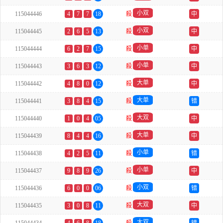
小双
115044446
4
7
7
18
殺
中
小双
115044445
2
6
5
13
殺
中
小单
115044444
6
2
7
15
殺
中
小单
115044443
3
6
3
12
殺
中
大单
115044442
4
8
0
12
殺
中
大单
115044441
3
8
4
15
殺
错
大双
115044440
1
0
4
05
殺
中
大单
115044439
8
4
4
16
殺
中
小单
115044438
4
2
5
11
殺
错
小单
115044437
9
8
9
26
殺
中
小双
115044436
6
0
0
06
殺
错
大双
115044435
3
0
8
11
殺
中
大双