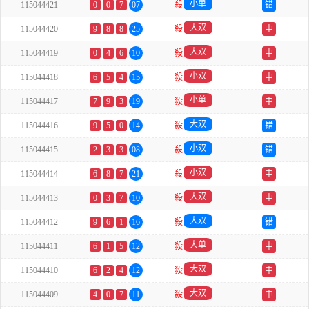
小单
115044421
0
0
7
07
殺
错
大双
115044420
9
8
8
25
殺
中
大双
115044419
0
4
6
10
殺
中
小双
115044418
6
5
4
15
殺
中
小单
115044417
7
9
3
19
殺
中
大双
115044416
9
5
0
14
殺
错
小双
115044415
2
3
3
08
殺
错
小双
115044414
6
8
7
21
殺
中
大双
115044413
0
3
7
10
殺
中
大双
115044412
9
6
1
16
殺
错
大单
115044411
6
1
5
12
殺
中
大双
115044410
6
2
4
12
殺
中
大双
115044409
4
0
7
11
殺
中