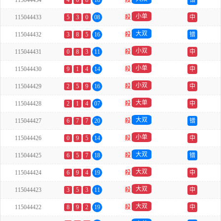
115044434
4
6
8
18
殺
错
小单
115044433
5
3
0
08
殺
中
大双
115044432
3
8
5
16
殺
错
小双
115044431
0
8
3
11
殺
中
小单
115044430
9
1
4
14
殺
中
小双
115044429
2
5
9
16
殺
中
大单
115044428
2
1
4
07
殺
中
大双
115044427
6
7
7
20
殺
错
小单
115044426
0
9
5
14
殺
中
大双
115044425
6
5
7
18
殺
错
大双
115044424
6
9
4
19
殺
中
大双
115044423
3
5
3
11
殺
中
大双
115044422
8
9
2
19
殺
中