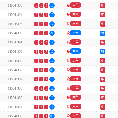
大单
115044395
6
0
4
10
殺
中
大双
115044394
6
5
4
15
殺
中
大双
115044393
8
7
2
17
殺
中
大双
115044392
6
7
9
22
殺
错
小单
115044391
8
7
4
19
殺
中
大双
115044390
3
6
7
16
殺
错
小单
115044389
2
6
9
17
殺
中
大双
115044388
0
1
5
06
殺
中
大双
115044387
9
0
1
10
殺
中
小单
115044386
3
9
0
12
殺
中
大单
115044385
1
4
5
10
殺
中
大单
115044384
6
5
0
11
殺
中
大单
115044383
1
6
1
08
殺
中