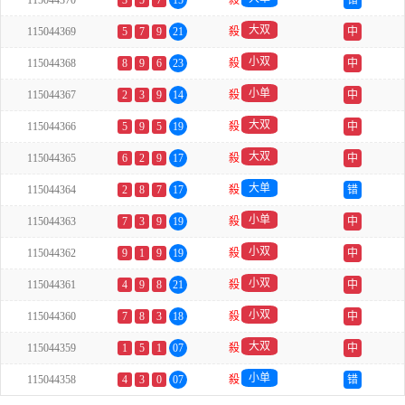
115044370
3
5
7
15
殺
错
大双
115044369
5
7
9
21
殺
中
小双
115044368
8
9
6
23
殺
中
小单
115044367
2
3
9
14
殺
中
大双
115044366
5
9
5
19
殺
中
大双
115044365
6
2
9
17
殺
中
大单
115044364
2
8
7
17
殺
错
小单
115044363
7
3
9
19
殺
中
小双
115044362
9
1
9
19
殺
中
小双
115044361
4
9
8
21
殺
中
小双
115044360
7
8
3
18
殺
中
大双
115044359
1
5
1
07
殺
中
小单
115044358
4
3
0
07
殺
错