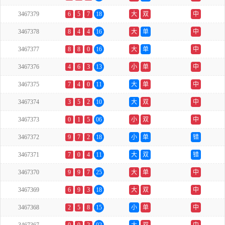
3467379
6
5
7
18
大
双
中
3467378
8
4
4
16
大
单
中
3467377
8
8
0
16
大
单
中
3467376
4
6
3
13
小
单
中
3467375
7
4
0
11
大
单
中
3467374
3
5
2
10
大
双
中
3467373
0
1
5
06
小
双
中
3467372
9
7
2
18
小
单
错
3467371
7
0
4
11
大
双
错
3467370
9
9
7
25
大
单
中
3467369
6
9
3
18
大
双
中
3467368
2
5
8
15
小
单
中