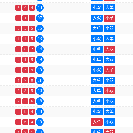
13
小双
大单
3
6
4
07
大双
小单
5
1
1
16
大单
小双
6
5
5
13
小双
大单
4
4
5
14
小单
大双
6
6
2
19
小单
大双
9
1
9
19
小双
大单
9
5
5
11
大单
小双
4
7
0
10
大单
小双
2
3
5
18
大单
小双
7
5
6
18
小双
大单
5
9
4
19
大单
小双
9
6
4
14
小单
大双
4
9
1