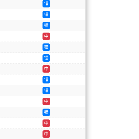
错
错
错
中
错
错
中
错
错
中
错
中
中