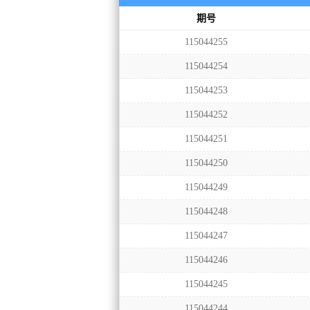
期号
115044255
115044254
115044253
115044252
115044251
115044250
115044249
115044248
115044247
115044246
115044245
115044244