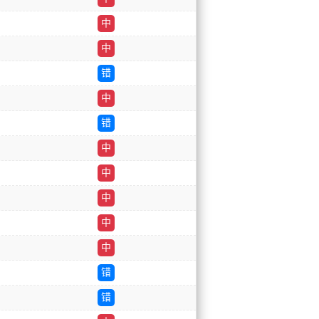
中
中
错
中
错
中
中
中
中
中
错
错