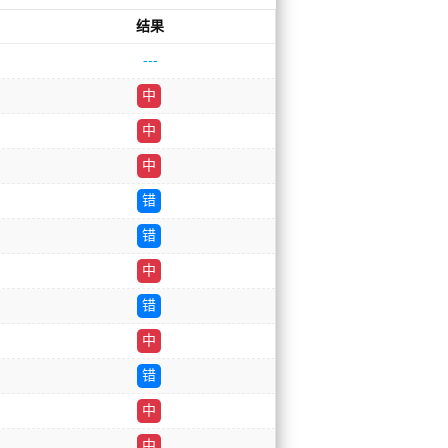
结果
---
中
中
中
错
错
中
错
中
错
中
中