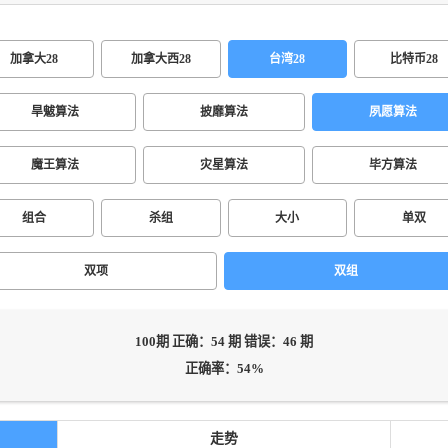
加拿大28
加拿大西28
台湾28
比特币28
旱魃算法
披靡算法
夙愿算法
魔王算法
灾星算法
毕方算法
组合
杀组
大小
单双
双项
双组
100期 正确：54 期 错误：46 期
正确率：54%
走势