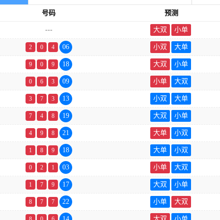
号码
预测
---
大双
小单
06
小双
大单
2
0
4
18
大双
小单
9
0
9
09
小单
大双
0
6
3
13
小双
大单
3
7
3
19
大双
小单
7
4
8
21
大单
小双
4
9
8
18
大单
小双
1
8
9
03
小单
大双
0
2
1
17
大双
小单
1
7
9
22
小单
大双
8
7
7
14
大双
小单
8
0
6