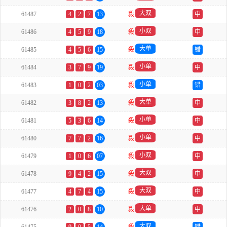
大双
61487
4
2
7
13
殺
中
小双
61486
4
5
9
18
殺
中
大单
61485
4
5
6
15
殺
错
小单
61484
3
7
9
19
殺
中
小单
61483
1
0
2
03
殺
错
大单
61482
3
8
2
13
殺
中
小单
61481
5
3
6
14
殺
中
小单
61480
7
7
2
16
殺
中
小双
61479
1
0
6
07
殺
中
大双
61478
9
4
2
15
殺
中
大双
61477
4
7
4
15
殺
中
大单
61476
2
0
8
10
殺
中
大双