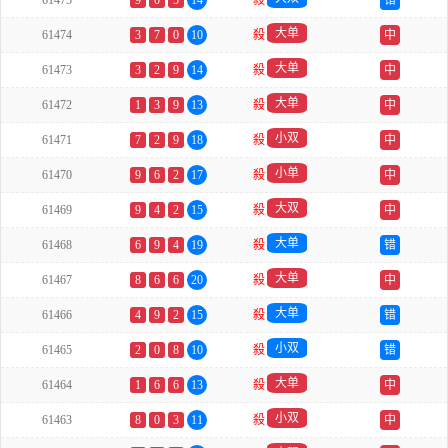
61475
9
0
5
14
殺
错
大单
61474
3
7
0
10
殺
中
大单
61473
3
2
9
14
殺
中
大单
61472
1
3
9
13
殺
中
小双
61471
7
2
9
18
殺
中
小单
61470
9
6
2
17
殺
中
大双
61469
9
4
2
15
殺
中
大单
61468
6
9
4
19
殺
错
大单
61467
8
6
6
20
殺
中
大单
61466
4
9
2
15
殺
错
小双
61465
2
0
8
10
殺
错
大单
61464
1
6
6
13
殺
中
小双
61463
8
0
3
11
殺
中