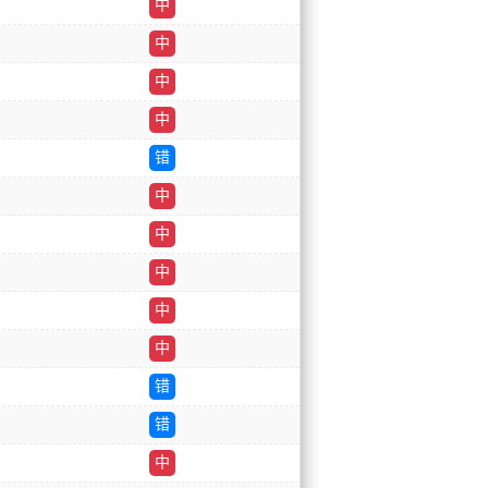
中
中
中
中
错
中
中
中
中
中
错
错
中