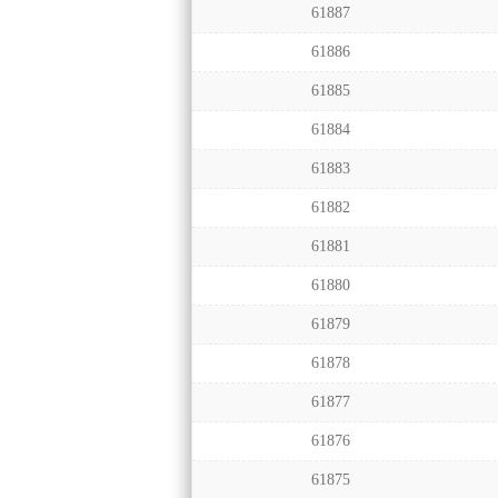
61887
61886
61885
61884
61883
61882
61881
61880
61879
61878
61877
61876
61875