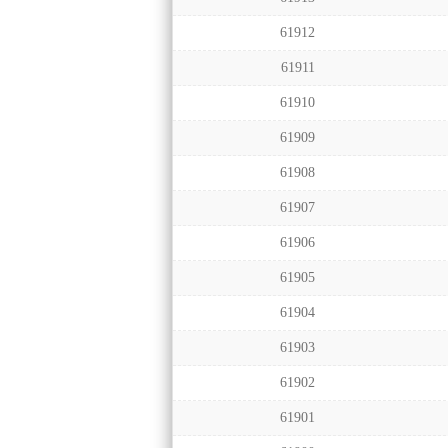
61912
61911
61910
61909
61908
61907
61906
61905
61904
61903
61902
61901