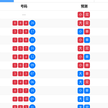
号码
预测
---
小
双
20
大
双
8
8
4
17
小
单
3
5
9
10
小
单
5
5
0
16
大
双
4
5
7
12
小
单
4
4
4
09
小
单
1
6
2
07
大
单
3
1
3
06
大
双
1
4
1
16
小
单
4
5
7
09
大
双
8
1
0
11
大
双
0
8
3