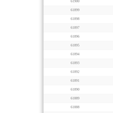
61900
61899
61898
61897
61896
61895
61894
61893
61892
61891
61890
61889
61888