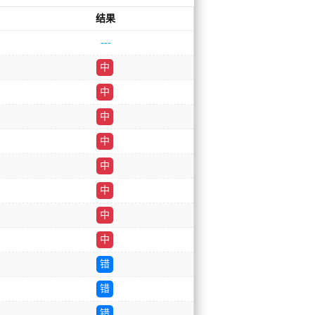
结果
---
中
中
中
中
中
中
中
中
错
错
错