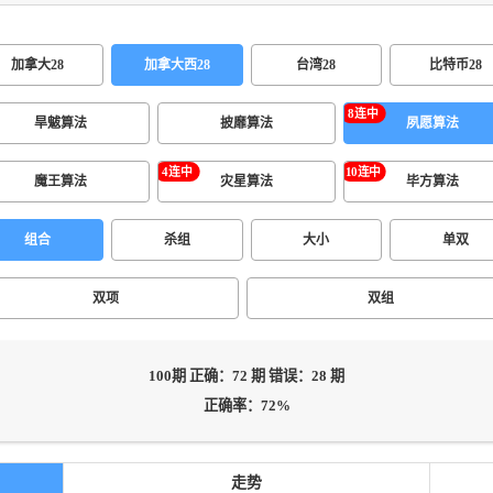
加拿大28
加拿大西28
台湾28
比特币28
旱魃算法
披靡算法
夙愿算法
魔王算法
灾星算法
毕方算法
组合
杀组
大小
单双
双项
双组
100期 正确：72 期 错误：28 期
正确率：72%
走势