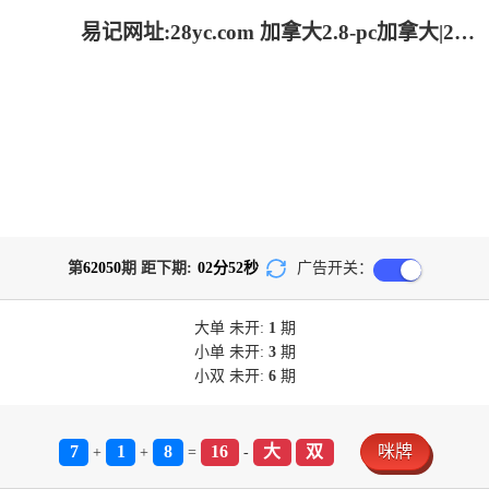
易记网址:28yc.com 加拿大2.8-pc加拿大|28预测开奖|加拿大pc28在线预测官网_极致火热优质的免费预测
第
62050
期 距下期:
02
分
51
秒
广告开关：
大单
未开:
1
期
小单
未开:
3
期
小双
未开:
6
期
7
1
8
16
大
双
咪牌
+
+
=
-