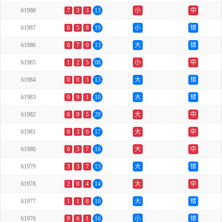
61988
7
3
3
13
小
中
61987
6
5
8
19
小
错
61986
6
7
0
13
大
错
61985
1
2
5
08
小
中
61984
0
8
5
13
大
错
61983
0
9
1
10
大
错
61982
6
9
5
20
大
中
61981
8
3
6
17
大
中
61980
6
3
7
16
大
中
61979
3
3
7
13
大
错
61978
2
8
4
14
大
中
61977
1
1
8
10
大
错
61976
9
6
1
16
小
错