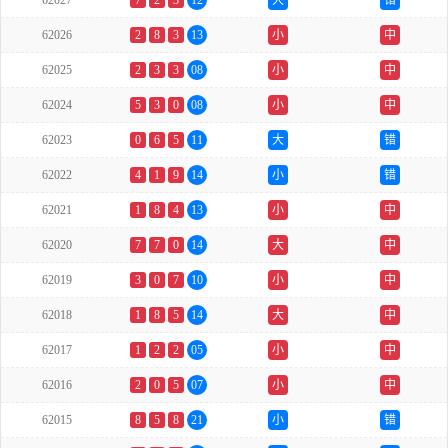
62027
7
2
3
12
大
错
62026
2
8
3
13
小
中
62025
2
3
3
08
小
中
62024
5
3
0
08
小
中
62023
0
6
5
11
大
错
62022
4
1
9
14
小
错
62021
1
8
4
13
小
中
62020
7
7
0
14
大
中
62019
3
0
7
10
小
中
62018
1
8
5
14
大
中
62017
1
2
2
05
小
中
62016
2
0
5
07
小
中
62015
8
5
8
21
小
错