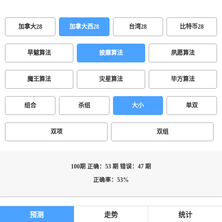
加拿大28
加拿大西28
台湾28
比特币28
旱魃算法
披靡算法
夙愿算法
魔王算法
灾星算法
毕方算法
组合
杀组
大小
单双
双项
双组
100期 正确：53 期 错误：47 期
正确率：53%
预测
走势
统计