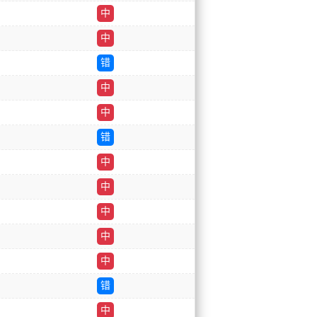
中
中
错
中
中
错
中
中
中
中
中
错
中