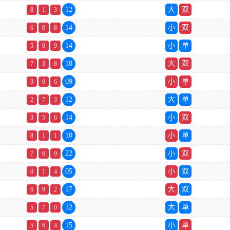
12
大
双
8
1
3
14
小
双
6
0
8
14
小
单
5
0
9
18
大
双
7
3
8
09
小
单
3
0
6
12
大
单
2
7
3
14
小
双
3
5
6
10
小
单
8
1
1
22
小
双
7
6
9
05
小
双
0
1
4
17
大
双
6
9
2
12
大
单
5
7
0
15
小
单
5
6
4