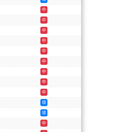
中
中
中
中
中
中
中
中
中
错
错
中