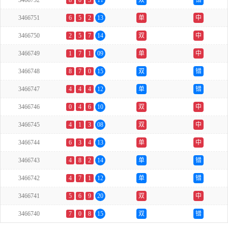
3466752
8
0
3
11
双
错
3466751
6
5
2
13
单
中
3466750
2
5
7
14
双
中
3466749
1
7
1
09
单
中
3466748
8
7
0
15
双
错
3466747
4
4
4
12
单
错
3466746
0
4
6
10
双
中
3466745
4
1
3
08
双
中
3466744
6
3
4
13
单
中
3466743
4
8
2
14
单
错
3466742
4
7
1
12
单
错
3466741
5
6
9
20
双
中
3466740
7
0
8
15
双
错