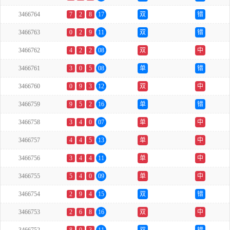
3466764
7
2
8
17
双
错
3466763
0
2
9
11
双
错
3466762
4
2
2
08
双
中
3466761
3
0
5
08
单
错
3466760
0
9
3
12
双
中
3466759
9
5
2
16
单
错
3466758
3
4
0
07
单
中
3466757
4
4
5
13
单
中
3466756
3
4
4
11
单
中
3466755
5
4
0
09
单
中
3466754
2
9
4
15
双
错
3466753
2
6
8
16
双
中