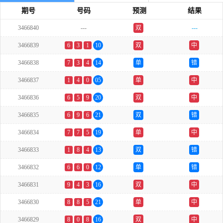
期号
号码
预测
结果
3466840
---
双
---
3466839
6
3
1
10
双
中
3466838
7
3
4
14
单
错
3466837
1
4
0
05
单
中
3466836
6
5
9
20
双
中
3466835
6
9
6
21
双
错
3466834
7
7
5
19
单
中
3466833
1
8
4
13
双
错
3466832
6
6
0
12
单
错
3466831
9
4
3
16
双
中
3466830
8
8
5
21
单
中
3466829
8
0
8
16
双
中