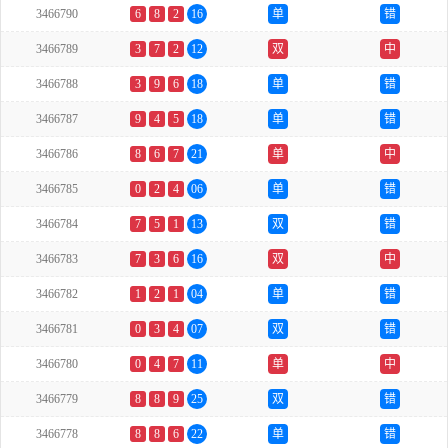
3466790
6
8
2
16
单
错
3466789
3
7
2
12
双
中
3466788
3
9
6
18
单
错
3466787
9
4
5
18
单
错
3466786
8
6
7
21
单
中
3466785
0
2
4
06
单
错
3466784
7
5
1
13
双
错
3466783
7
3
6
16
双
中
3466782
1
2
1
04
单
错
3466781
0
3
4
07
双
错
3466780
0
4
7
11
单
中
3466779
8
8
9
25
双
错
3466778
8
8
6
22
单
错