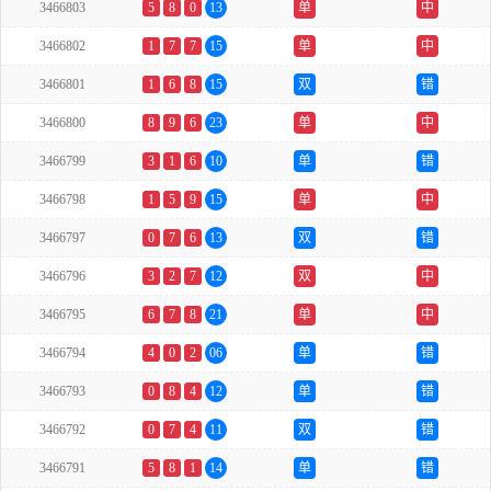
3466803
5
8
0
13
单
中
3466802
1
7
7
15
单
中
3466801
1
6
8
15
双
错
3466800
8
9
6
23
单
中
3466799
3
1
6
10
单
错
3466798
1
5
9
15
单
中
3466797
0
7
6
13
双
错
3466796
3
2
7
12
双
中
3466795
6
7
8
21
单
中
3466794
4
0
2
06
单
错
3466793
0
8
4
12
单
错
3466792
0
7
4
11
双
错
3466791
5
8
1
14
单
错