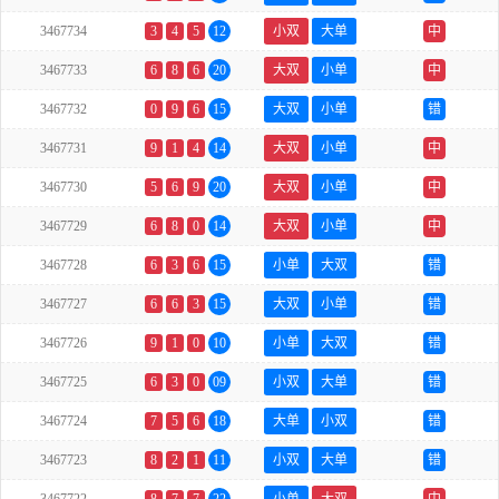
3467734
3
4
5
12
小双
大单
中
3467733
6
8
6
20
大双
小单
中
3467732
0
9
6
15
大双
小单
错
3467731
9
1
4
14
大双
小单
中
3467730
5
6
9
20
大双
小单
中
3467729
6
8
0
14
大双
小单
中
3467728
6
3
6
15
小单
大双
错
3467727
6
6
3
15
大双
小单
错
3467726
9
1
0
10
小单
大双
错
3467725
6
3
0
09
小双
大单
错
3467724
7
5
6
18
大单
小双
错
3467723
8
2
1
11
小双
大单
错