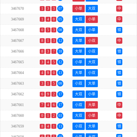
3467670
1
3
3
07
小单
大双
中
3467669
1
4
0
05
大双
小单
中
3467668
0
5
3
08
大双
小单
错
3467667
8
1
3
12
大单
小双
中
3467666
8
3
7
18
大单
小双
错
3467665
3
4
5
12
小单
大双
错
3467664
4
9
0
13
大单
小双
错
3467663
3
1
5
09
小双
大单
错
3467662
6
9
2
17
大双
小单
错
3467661
7
4
6
17
小双
大单
中
3467660
0
1
2
03
大双
小单
中
3467659
8
4
1
13
小双
大单
错