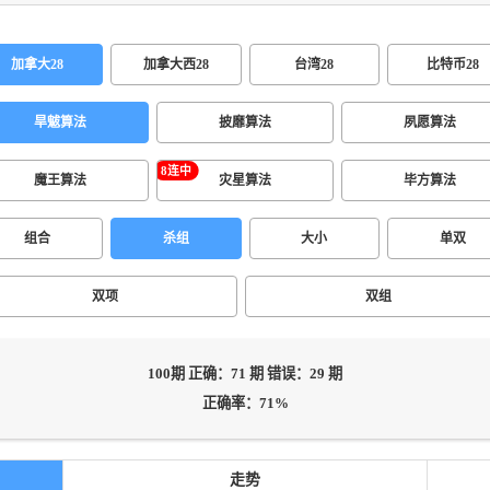
加拿大28
加拿大西28
台湾28
比特币28
旱魃算法
披靡算法
夙愿算法
魔王算法
灾星算法
毕方算法
组合
杀组
大小
单双
双项
双组
100期 正确：71 期 错误：29 期
正确率：71%
走势