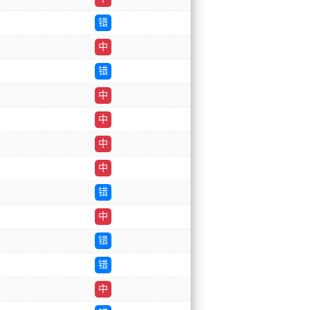
错
中
错
中
中
中
中
错
中
错
错
中