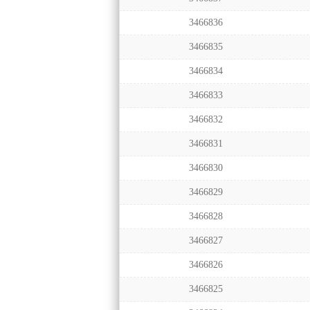
3466836
3466835
3466834
3466833
3466832
3466831
3466830
3466829
3466828
3466827
3466826
3466825