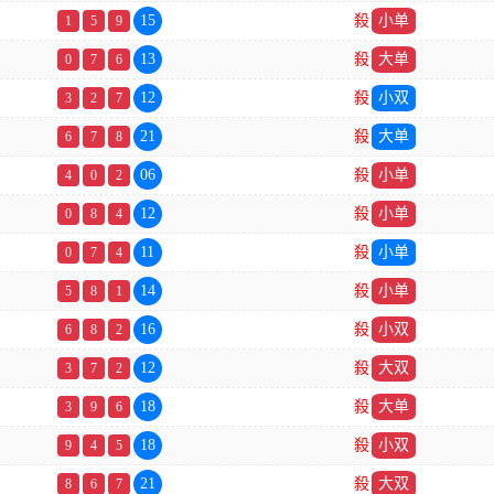
15
殺
小单
1
5
9
13
殺
大单
0
7
6
12
殺
小双
3
2
7
21
殺
大单
6
7
8
06
殺
小单
4
0
2
12
殺
小单
0
8
4
11
殺
小单
0
7
4
14
殺
小单
5
8
1
16
殺
小双
6
8
2
12
殺
大双
3
7
2
18
殺
大单
3
9
6
18
殺
小双
9
4
5
21
殺
大双
8
6
7