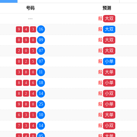
号码
预测
---
殺
大双
16
殺
大双
9
4
3
09
殺
大双
0
9
0
07
殺
大双
2
0
5
07
殺
小单
0
2
5
11
殺
大单
3
8
0
18
殺
小单
8
4
6
14
殺
小双
8
2
4
25
殺
小单
9
8
8
10
殺
大单
6
3
1
14
殺
小双
7
3
4
05
殺
大单
1
4
0