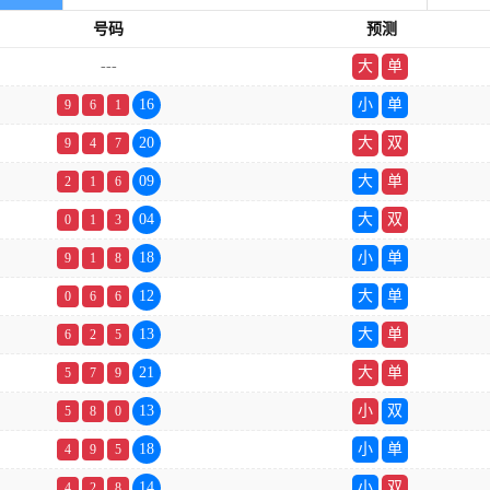
号码
预测
---
大
单
16
小
单
9
6
1
20
大
双
9
4
7
09
大
单
2
1
6
04
大
双
0
1
3
18
小
单
9
1
8
12
大
单
0
6
6
13
大
单
6
2
5
21
大
单
5
7
9
13
小
双
5
8
0
18
小
单
4
9
5
14
小
双
4
2
8