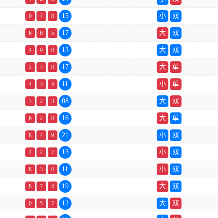
15
小
双
0
7
8
17
大
双
6
6
5
13
大
双
4
9
0
17
大
单
2
7
8
11
小
单
4
3
4
08
大
双
3
2
3
16
大
单
6
2
8
21
小
双
8
4
9
13
小
双
4
2
7
11
小
双
8
3
0
19
大
双
8
7
4
12
大
双
0
5
7