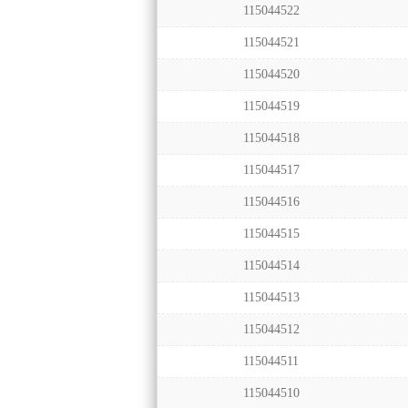
115044522
115044521
115044520
115044519
115044518
115044517
115044516
115044515
115044514
115044513
115044512
115044511
115044510