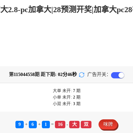
第
115044558
期 距下期:
02
分
46
秒
广告开关：
大单
未开:
7
期
小单
未开:
2
期
小双
未开:
3
期
9
+
6
+
1
=
16
-
大
双
咪牌