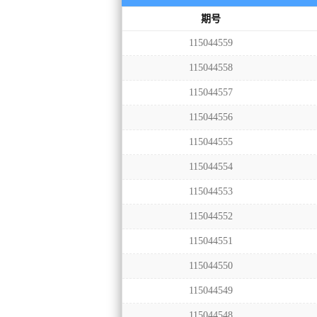
期号
115044559
115044558
115044557
115044556
115044555
115044554
115044553
115044552
115044551
115044550
115044549
115044548