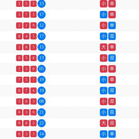
13
小
单
3
5
5
17
小
单
5
7
5
12
小
单
2
1
9
17
小
双
8
4
5
15
大
单
2
8
5
13
小
双
0
5
8
05
小
单
2
3
0
19
小
单
7
5
7
19
小
双
8
7
4
08
小
双
5
0
3
21
小
双
9
3
9
22
大
双
9
8
5
14
小
单
6
5
3