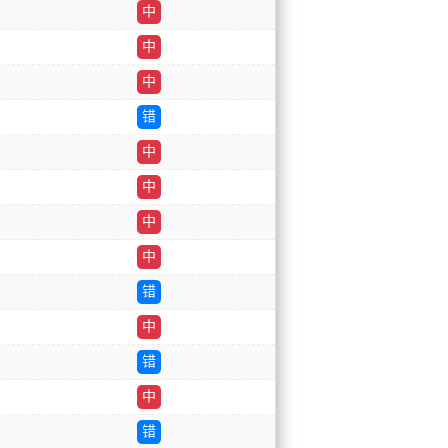
中
中
中
错
中
中
中
中
错
中
错
中
错