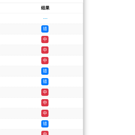
结果
---
错
中
中
中
错
错
中
中
中
错
中