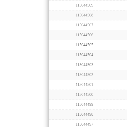
115044509
115044508
115044507
115044506
115044505
115044504
115044503
115044502
115044501
115044500
115044499
115044498
115044497