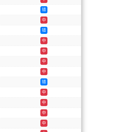
错
中
错
中
中
中
中
错
中
中
中
中