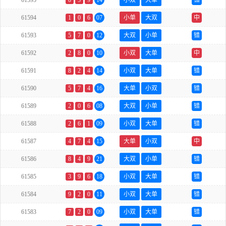
61595
0
5
9
14
小双
大单
错
61594
1
0
6
07
小单
大双
中
61593
5
7
0
12
大双
小单
错
61592
2
8
0
10
小双
大单
中
61591
8
2
4
14
小双
大单
错
61590
5
7
4
16
大单
小双
错
61589
2
0
6
08
大双
小单
错
61588
2
6
1
09
小双
大单
错
61587
4
7
4
15
大单
小双
中
61586
8
4
9
21
大双
小单
错
61585
3
9
6
18
小双
大单
错
61584
9
2
0
11
小双
大单
错
61583
7
2
0
09
小双
大单
错