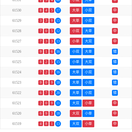
61531
1
3
4
08
小双
大单
中
61530
8
4
5
17
大单
小双
中
61529
3
3
9
15
大单
小双
中
61528
7
0
5
12
小双
大单
中
61527
7
3
3
13
小单
大双
中
61526
9
1
6
16
小双
大单
错
61525
8
2
5
15
小单
大双
错
61524
7
2
7
16
大单
小双
错
61523
9
0
9
18
大单
小双
错
61522
6
7
7
20
大单
小双
错
61521
2
0
9
11
大双
小单
中
61520
6
9
3
18
大双
小单
中
61519
4
8
1
13
大双
小单
中