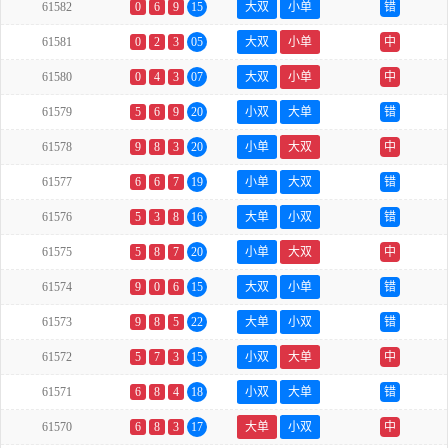
61582
0
6
9
15
大双
小单
错
61581
0
2
3
05
大双
小单
中
61580
0
4
3
07
大双
小单
中
61579
5
6
9
20
小双
大单
错
61578
9
8
3
20
小单
大双
中
61577
6
6
7
19
小单
大双
错
61576
5
3
8
16
大单
小双
错
61575
5
8
7
20
小单
大双
中
61574
9
0
6
15
大双
小单
错
61573
9
8
5
22
大单
小双
错
61572
5
7
3
15
小双
大单
中
61571
6
8
4
18
小双
大单
错
61570
6
8
3
17
大单
小双
中