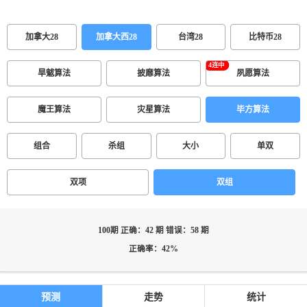
加拿大28
加拿大西28
台湾28
比特币28
旱魃算法
披靡算法
夙愿算法
魔王算法
灾星算法
毕方算法
组合
杀组
大小
单双
双项
双组
100期 正确：42 期 错误：58 期
正确率：42%
预测
走势
统计