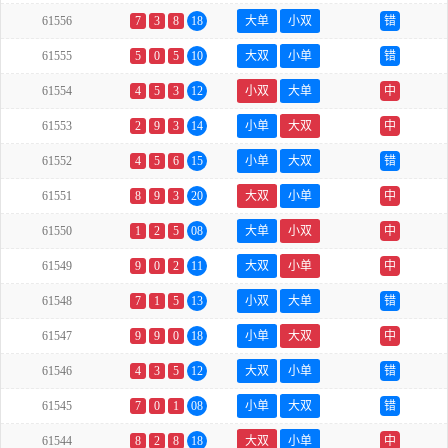
61556
7
3
8
18
大单
小双
错
61555
5
0
5
10
大双
小单
错
61554
4
5
3
12
小双
大单
中
61553
2
9
3
14
小单
大双
中
61552
4
5
6
15
小单
大双
错
61551
8
9
3
20
大双
小单
中
61550
1
2
5
08
大单
小双
中
61549
9
0
2
11
大双
小单
中
61548
7
1
5
13
小双
大单
错
61547
9
9
0
18
小单
大双
中
61546
4
3
5
12
大双
小单
错
61545
7
0
1
08
小单
大双
错
61544
8
2
8
18
大双
小单
中