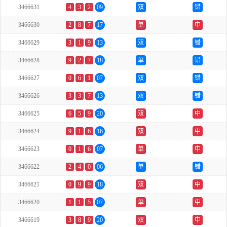
3466631
4
3
2
09
双
错
3466630
2
8
7
17
单
中
3466629
3
1
9
13
双
错
3466628
9
2
7
18
单
错
3466627
0
6
1
07
双
错
3466626
3
3
7
13
双
错
3466625
6
5
9
20
双
中
3466624
9
1
6
16
双
中
3466623
0
1
6
07
单
中
3466622
2
4
0
06
单
错
3466621
0
9
9
18
双
中
3466620
1
1
5
07
单
中
3466619
3
8
9
20
双
中