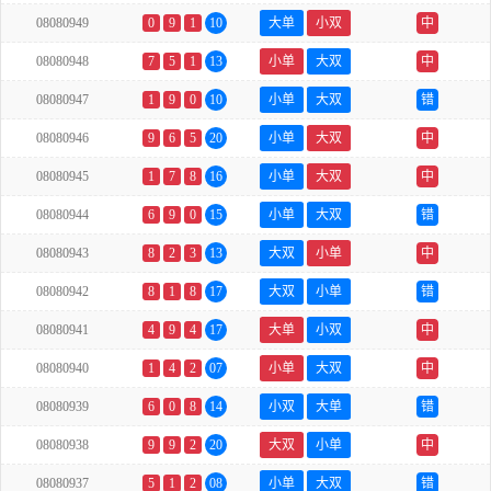
08080949
0
9
1
10
大单
小双
中
08080948
7
5
1
13
小单
大双
中
08080947
1
9
0
10
小单
大双
错
08080946
9
6
5
20
小单
大双
中
08080945
1
7
8
16
小单
大双
中
08080944
6
9
0
15
小单
大双
错
08080943
8
2
3
13
大双
小单
中
08080942
8
1
8
17
大双
小单
错
08080941
4
9
4
17
大单
小双
中
08080940
1
4
2
07
小单
大双
中
08080939
6
0
8
14
小双
大单
错
08080938
9
9
2
20
大双
小单
中
08080937
5
1
2
08
小单
大双
错