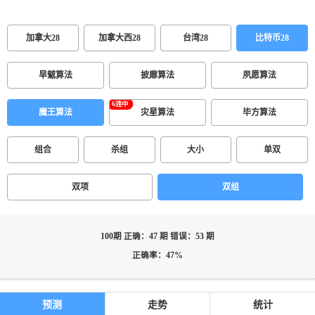
加拿大28
加拿大西28
台湾28
比特币28
旱魃算法
披靡算法
夙愿算法
魔王算法
灾星算法
毕方算法
组合
杀组
大小
单双
双项
双组
100期 正确：47 期 错误：53 期
正确率：47%
预测
走势
统计